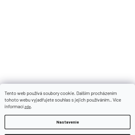
Slovník pojmov
Najdete nás
FB_Herbonia
herbonia_sk_cz
Tento web používá soubory cookie. Dalším procházením
tohoto webu vyjadřujete souhlas s jejich používáním.. Více
informací
.
zde
Nastavenie