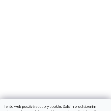
Velkoobchod
Doprava a platba
Obchodní podmínky
Podmínky ochrany osobních údajů
Slovník pojmů
Najdete nás
FB_Herbonia
herbonia_sk_cz
Tento web používá soubory cookie. Dalším procházením