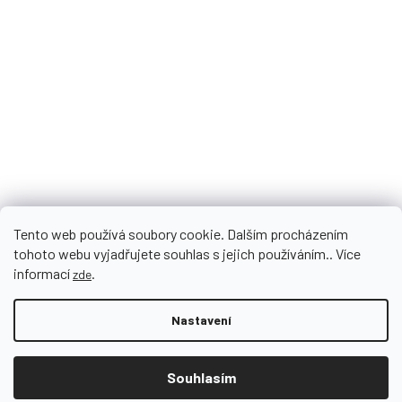
Najdete nás
FB_Herbonia
herbonia_sk_cz
Tento web používá soubory cookie. Dalším procházením
tohoto webu vyjadřujete souhlas s jejich používáním.. Více
informací
.
zde
Nastavení
Vytvořil Shoptet
Souhlasím
Doprava zdarma od 1 200 CZK!